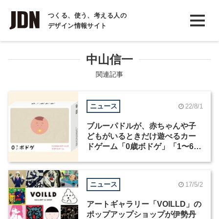
INTERVIEW
つくる、使う、考える人の
デザイン情報サイト
インタビュー
REPORT
中山信一
レポート
関連記事
COLUMN
ニュース
22/8/1
コラム
ブルーパドルが、赤ちゃんや子
どもがいるときだけ遊べるカー
ドゲーム「0歳ボドゲ」「1〜6歳
ボドゲ」を発売
ニュース
17/5/2
アートギャラリー「VOILLD」の
ポップアップショップが伊勢丹