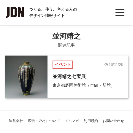
INTERVIEW
つくる、使う、考える人の
デザイン情報サイト
インタビュー
REPORT
並河靖之
レポート
関連記事
COLUMN
イベント
16/11/29
コラム
並河靖之七宝展
東京都庭園美術館（本館・新館）
運営会社
広告・取材について
メルマガ
利用規約
お問い合わせ