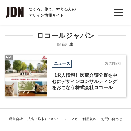
INTERVIEW
つくる、使う、考える人の
デザイン情報サイト
インタビュー
REPORT
ロコールジャパン
レポート
関連記事
COLUMN
PR
ニュース
23/8/23
コラム
【求人情報】医療介護分野を中
心にデザインコンサルティング
をおこなう株式会社ロコールジ
ャパンが、グラフィックデザイ
ナーなど2職種を募集
運営会社
広告・取材について
メルマガ
利用規約
お問い合わせ