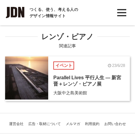
INTERVIEW
つくる、使う、考える人の
デザイン情報サイト
インタビュー
REPORT
レンゾ・ピアノ
レポート
関連記事
COLUMN
イベント
23/6/28
コラム
Parallel Lives 平行人生 ― 新宮
晋＋レンゾ・ピアノ展
大阪中之島美術館
運営会社
広告・取材について
メルマガ
利用規約
お問い合わせ