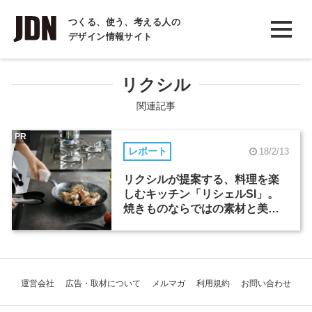
INTERVIEW
つくる、使う、考える人の
デザイン情報サイト
インタビュー
REPORT
リクシル
レポート
関連記事
COLUMN
PR
レポート
18/2/13
コラム
リクシルが提案する、料理を楽
しむキッチン「リシェルSI」。
焼きものならではの素材と美し
さ
運営会社
広告・取材について
メルマガ
利用規約
お問い合わせ