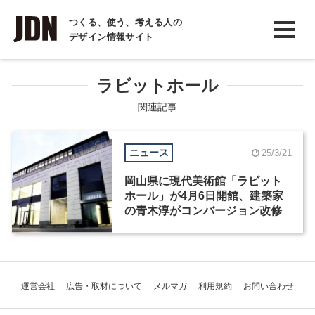
INTERVIEW
つくる、使う、考える人の
デザイン情報サイト
インタビュー
REPORT
ラビットホール
レポート
関連記事
COLUMN
ニュース
25/3/21
コラム
岡山県に現代美術館「ラビット
ホール」が4月6日開館、建築家
の青木淳がコンバージョン改修
運営会社
広告・取材について
メルマガ
利用規約
お問い合わせ