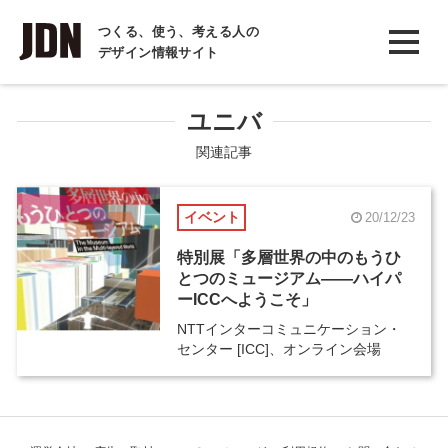
INTERVIEW
つくる、使う、考える人の
デザイン情報サイト
インタビュー
REPORT
ユニバ
レポート
関連記事
COLUMN
イベント
20/12/23
コラム
特別展「多層世界の中のもうひ
とつのミュージアム——ハイパ
ーICCへようこそ」
NTTインターコミュニケーション・
センター [ICC]、オンライン会場