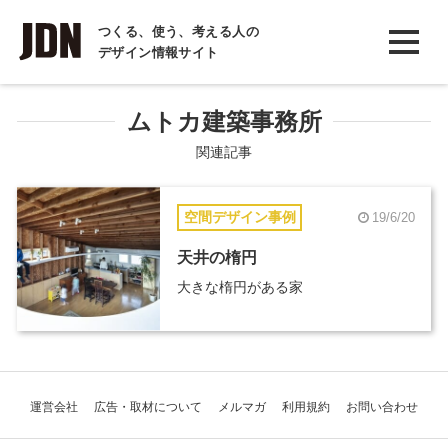
INTERVIEW
つくる、使う、考える人の
デザイン情報サイト
インタビュー
REPORT
ムトカ建築事務所
レポート
関連記事
COLUMN
空間デザイン事例
19/6/20
コラム
天井の楕円
大きな楕円がある家
運営会社
広告・取材について
メルマガ
利用規約
お問い合わせ