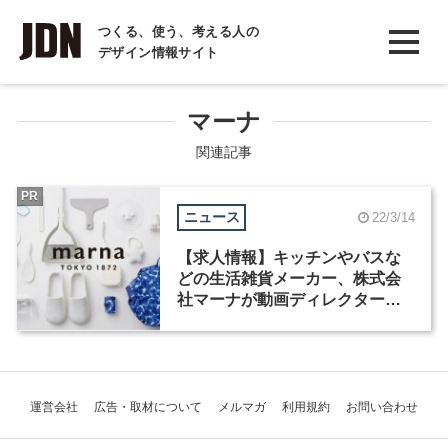
INTERVIEW
つくる、使う、考える人の
デザイン情報サイト
インタビュー
REPORT
マーナ
レポート
関連記事
COLUMN
PR
ニュース
22/3/14
コラム
【求人情報】キッチンやバスな
どの生活雑貨メーカー、株式会
社マーナが動画ディレクターな
ど3職種を募集
運営会社
広告・取材について
メルマガ
利用規約
お問い合わせ