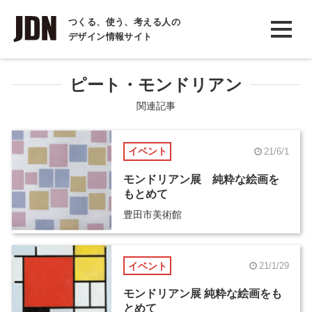
INTERVIEW
つくる、使う、考える人の
デザイン情報サイト
インタビュー
REPORT
ピート・モンドリアン
レポート
関連記事
COLUMN
イベント
21/6/1
コラム
モンドリアン展 純粋な絵画を
もとめて
豊田市美術館
イベント
21/1/29
モンドリアン展 純粋な絵画をも
とめて