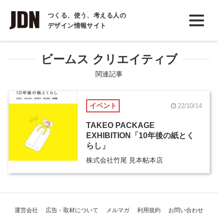
INTERVIEW
つくる、使う、考える人の
デザイン情報サイト
インタビュー
REPORT
ビームス クリエイティブ
レポート
関連記事
COLUMN
イベント
22/10/14
コラム
TAKEO PACKAGE
EXHIBITION「10年後の紙とく
らし」
株式会社竹尾 見本帖本店
運営会社
広告・取材について
メルマガ
利用規約
お問い合わせ