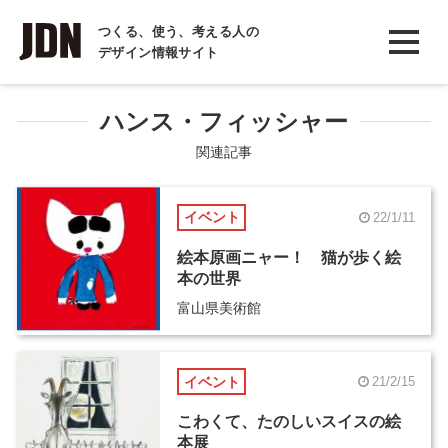
INTERVIEW
つくる、使う、考える人の
デザイン情報サイト
インタビュー
REPORT
ハンス・フィッシャー
レポート
関連記事
COLUMN
イベント
22/1/11
コラム
絵本原画ニャー！ 猫が歩く絵
本の世界
富山県美術館
イベント
21/2/15
こわくて、たのしいスイスの絵
本展