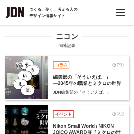
INTERVIEW
つくる、使う、考える人の
デザイン情報サイト
インタビュー
REPORT
ニコン
レポート
関連記事
COLUMN
コラム
7/31
コラム
編集部の「そういえば、」
―2045年の職業とミクロの世界
JDN編集部の「そういえば、」
イベント
6/12
Nikon Small World / NIKON
JOICO AWARD展『ミクロの世