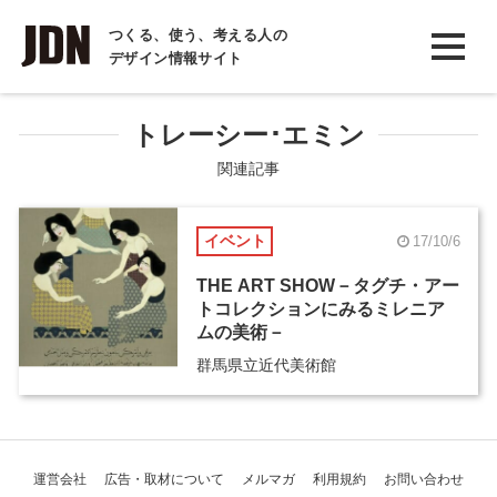
INTERVIEW
つくる、使う、考える人の
デザイン情報サイト
インタビュー
REPORT
トレーシー･エミン
レポート
関連記事
COLUMN
イベント
17/10/6
コラム
THE ART SHOW－タグチ・アー
トコレクションにみるミレニア
ムの美術－
群馬県立近代美術館
運営会社
広告・取材について
メルマガ
利用規約
お問い合わせ