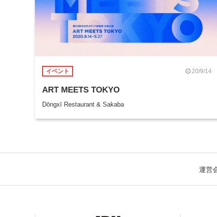
20/9/14
イベント
ART MEETS TOKYO
Dōngxī Restaurant & Sakaba
運営