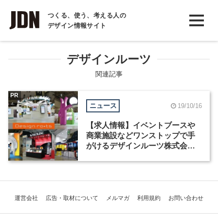
INTERVIEW
つくる、使う、考える人の
デザイン情報サイト
インタビュー
REPORT
デザインルーツ
レポート
関連記事
COLUMN
PR
ニュース
19/10/16
コラム
【求人情報】イベントブースや
商業施設などワンストップで手
がけるデザインルーツ株式会社
が、空間デザイナーを募集
運営会社
広告・取材について
メルマガ
利用規約
お問い合わせ