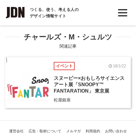
INTERVIEW
つくる、使う、考える人の
デザイン情報サイト
インタビュー
REPORT
チャールズ・M・シュルツ
レポート
関連記事
COLUMN
イベント
18/1/22
コラム
スヌーピー×おもしろサイエンス
アート展「SNOOPY™
FANTARATION」 東京展
松屋銀座
運営会社
広告・取材について
メルマガ
利用規約
お問い合わせ