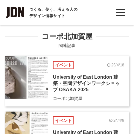
INTERVIEW
つくる、使う、考える人の
デザイン情報サイト
インタビュー
REPORT
コーポ北加賀屋
レポート
関連記事
COLUMN
イベント
25/4/18
コラム
University of East London 建
築・空間デザインワークショッ
プ OSAKA 2025
コーポ北加賀屋
イベント
24/4/9
University of East London 建