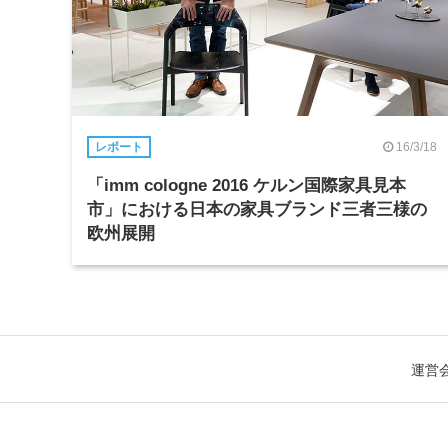
16/3/18
レポート
「imm cologne 2016 ケルン国際家具見本
市」における日本の家具ブランド三者三様の
欧州展開
運営