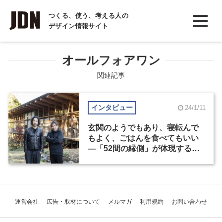
INTERVIEW
つくる、使う、考える人の
デザイン情報サイト
インタビュー
REPORT
オールフォアワン
レポート
関連記事
COLUMN
インタビュー
24/1/11
コラム
玄関のようでもあり、寝転んで
もよく、ごはんを食べてもいい
―「52間の縁側」が体現する共
生のあり方
運営会社
広告・取材について
メルマガ
利用規約
お問い合わせ