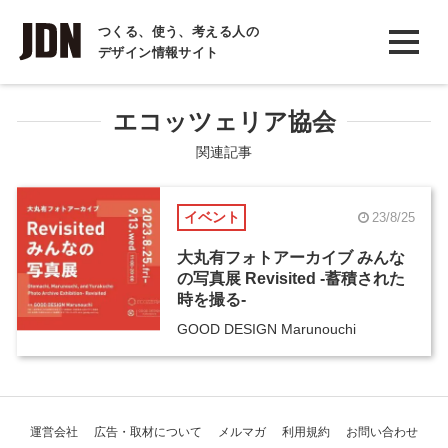
INTERVIEW
つくる、使う、考える人の
デザイン情報サイト
インタビュー
REPORT
エコッツェリア協会
レポート
関連記事
COLUMN
イベント
23/8/25
コラム
大丸有フォトアーカイブ みんな
の写真展 Revisited -蓄積された
時を撮る-
GOOD DESIGN Marunouchi
運営会社
広告・取材について
メルマガ
利用規約
お問い合わせ