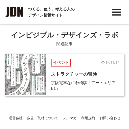
INTERVIEW
つくる、使う、考える人の
デザイン情報サイト
インタビュー
REPORT
インビジブル・デザインズ・ラボ
レポート
関連記事
COLUMN
イベント
16/11/14
コラム
ストラクチャーの冒険
京阪電車なにわ橋駅「アートエリア
B1」
運営会社
広告・取材について
メルマガ
利用規約
お問い合わせ