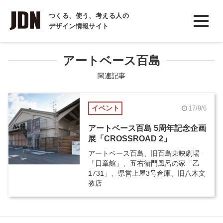
INTERVIEW
つくる、使う、考える人の
デザイン情報サイト
インタビュー
REPORT
アートベース百島
レポート
関連記事
COLUMN
イベント
17/9/6
コラム
アートベース百島 5周年記念企画
展「CROSSROAD 2」
アートベース百島、旧百島東映劇場
「日章館」、五右衛門風呂の家「乙
1731」、県営上屋3号倉庫、旧八木文
教店