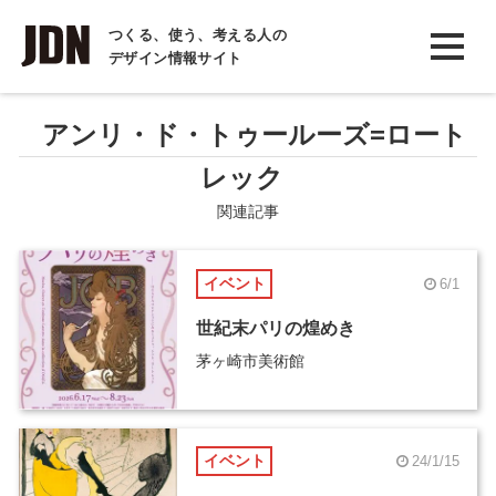
INTERVIEW
つくる、使う、考える人の
デザイン情報サイト
インタビュー
REPORT
アンリ・ド・トゥールーズ=ロート
レポート
レック
COLUMN
関連記事
コラム
イベント
6/1
世紀末パリの煌めき
茅ヶ崎市美術館
イベント
24/1/15