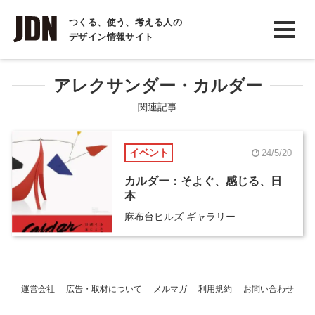
INTERVIEW
つくる、使う、考える人の
デザイン情報サイト
インタビュー
REPORT
アレクサンダー・カルダー
レポート
関連記事
COLUMN
イベント
24/5/20
コラム
カルダー：そよぐ、感じる、日
本
麻布台ヒルズ ギャラリー
運営会社
広告・取材について
メルマガ
利用規約
お問い合わせ