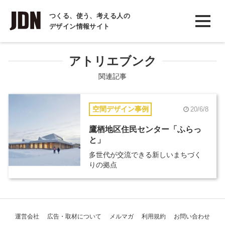
INTERVIEW
つくる、使う、考える人の
デザイン情報サイト
インタビュー
REPORT
アトリエブンク
レポート
関連記事
COLUMN
空間デザイン事例
20/6/8
コラム
鷹栖地区住民センター「ふらっ
と」
多世代が交流できる新しいまちづく
りの拠点
運営会社
広告・取材について
メルマガ
利用規約
お問い合わせ