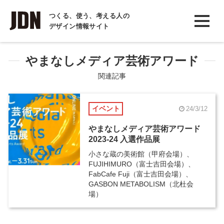
INTERVIEW
つくる、使う、考える人の
デザイン情報サイト
インタビュー
REPORT
やまなしメディア芸術アワード
レポート
関連記事
COLUMN
イベント
24/3/12
コラム
やまなしメディア芸術アワード
2023-24 入選作品展
小さな蔵の美術館（甲府会場）、
FUJIHIMURO（富士吉田会場）、
FabCafe Fuji（富士吉田会場）、
GASBON METABOLISM（北杜会
場）