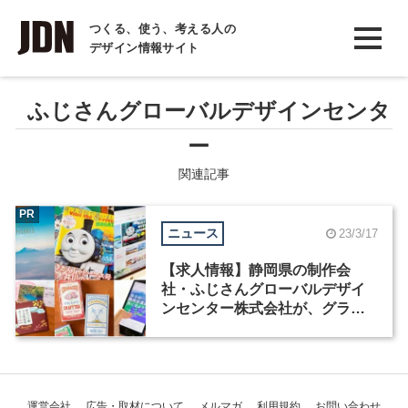
INTERVIEW
つくる、使う、考える人の
デザイン情報サイト
インタビュー
REPORT
ふじさんグローバルデザインセンタ
レポート
ー
COLUMN
関連記事
コラム
PR
ニュース
23/3/17
【求人情報】静岡県の制作会
社・ふじさんグローバルデザイ
ンセンター株式会社が、グラフ
ィックデザイナーなど3職種を募
集
運営会社
広告・取材について
メルマガ
利用規約
お問い合わせ