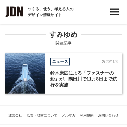
INTERVIEW
つくる、使う、考える人の
デザイン情報サイト
インタビュー
REPORT
すみゆめ
レポート
関連記事
COLUMN
ニュース
20/11/3
コラム
鈴木康広による「ファスナーの
船」が、隅田川で11月8日まで航
行を実施
運営会社
広告・取材について
メルマガ
利用規約
お問い合わせ