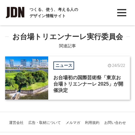
INTERVIEW
つくる、使う、考える人の
デザイン情報サイト
インタビュー
REPORT
お台場トリエンナーレ実行委員会
レポート
関連記事
COLUMN
ニュース
24/5/22
コラム
お台場初の国際芸術祭「東京お
台場トリエンナーレ 2025」が開
催決定
運営会社
広告・取材について
メルマガ
利用規約
お問い合わせ