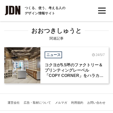
INTERVIEW
つくる、使う、考える人の
デザイン情報サイト
インタビュー
REPORT
おおつきしゅうと
レポート
関連記事
COLUMN
ニュース
24/5/7
コラム
コクヨが5.5坪のファクトリー＆
プリンティングレーベル
「COPY CORNER」をハラカド
にオープン
運営会社
広告・取材について
メルマガ
利用規約
お問い合わせ