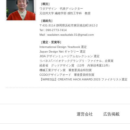
［概況］
ワダデザイン 代表ディレクター
元信州大学 繊維学部 感性工学科 教授
［連絡先］
〒431-3114 静岡県浜松市東区積志町1812-2
Tel : 090-2773-7414
Mail : wadaken.wadazlab.01@gmail.com
［選定・受賞等］
International Design Yearbook 選定
Japan Design Net ギャラリー 選定
JIDA デザインミュージアムセレクション 選定
リバネス｢バイオテックグランプリ・ファイナル」企業賞
経産省 グッドデザイン賞 （12件 内筆頭考案11件）
機械工業デザイン賞 審査委員会特別賞
CCDOデザインアオード 審査委員特別賞
【WIRED誌】CREATIVE HACK AWARD 2023 ファイナリスト選定
運営会社
広告掲載