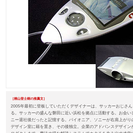
［桐山登士樹の推薦文］
2005年最初に登板していただくデザイナーは、サッカーおじさん
る。サッカーの盛んな磐田に近い浜松を拠点に活動する。お会いし
ニー退社後だったと記憶する。パイオニア、ソニーが右肩上がり
デザイン室に籍を置き、その後独立。企業のアドバンスデザイン