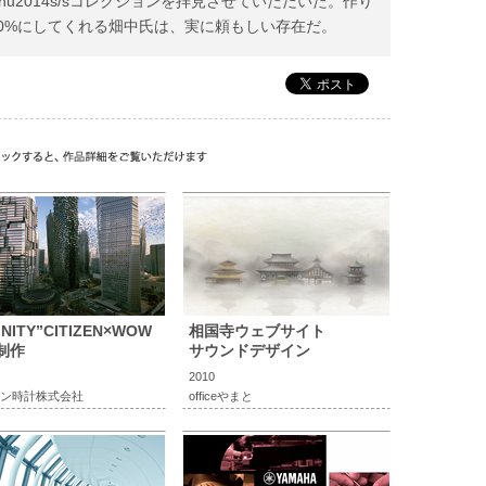
hu2014s/sコレクションを拝見させていただいた。作り
0%にしてくれる畑中氏は、実に頼もしい存在だ。
INITY”CITIZEN×WOW
相国寺ウェブサイト
制作
サウンドデザイン
2010
ン時計株式会社
officeやまと