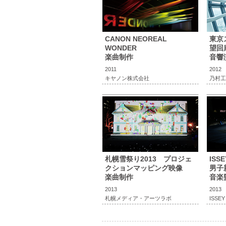
CANON NEOREAL
東京
WONDER
望回
楽曲制作
音響
2011
2012
キヤノン株式会社
乃村工
札幌雪祭り2013 プロジェ
ISS
クションマッピング映像
男子
楽曲制作
音楽
2013
2013
札幌メディア・アーツラボ
ISSEY