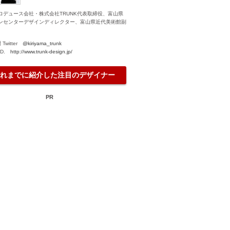
ロデュース会社・株式会社TRUNK代表取締役、富山県
ンセンターデザインディレクター、富山県近代美術館副
Twitter
@kiriyama_trunk
TD.
http://www.trunk-design.jp/
れまでに紹介した注目のデザイナー
PR