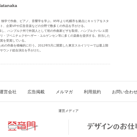
atanaka
身。独学で作曲、ピアノ、音響学を学ぶ。95年より札幌市を拠点にキャリアをスタ
ト、企業VPや広告音楽などの分野で数多くの作品を手がける。
を移し、ハンブルク州で外国人として初の作曲家ビザを取得。ハンブルクバレエ団
リ・ブベニチェクやヘザー・ユルゲンセン等に多くの楽曲を提供する。担当した
賞を受賞している。
のための作曲を積極的に行う。2012年5月に開業した東京スカイツリーでは最上階
サウンド総合演出を手がけた。
運営会社
広告掲載
メルマガ
利用規約
お問い合わ
運営メディア