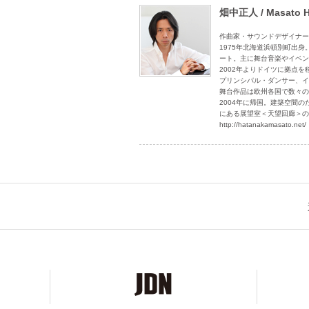
畑中正人 / Masato H
作曲家・サウンドデザイナー
1975年北海道浜頓別町出
ート。主に舞台音楽やイベン
2002年よりドイツに拠点
プリンシパル・ダンサー、イ
舞台作品は欧州各国で数々の
2004年に帰国。建築空間
にある展望室＜天望回廊＞の
http://hatanakamasato.net/