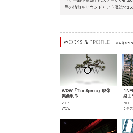
学男子新体操部」のステージやmato
手の情熱をサウンドという魔法で15
WOW「Ten Space」映像
“INF
楽曲制作
楽曲
2007
2009
WOW
シチズ