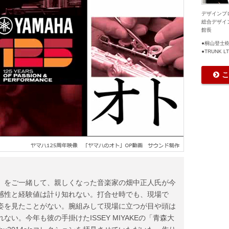
デザインプ
総合デザイ
館長
●桐山登士樹 
●TRUNK L
こ
AL」をご一緒して、親しくなった音楽家の畑中正人氏が今
感性と経験値は計り知れない。打合せ時でも、現場で
姿を見たことがない。腕組みして現場に立つが目や頭は
い。今年も彼の手掛けたISSEY MIYAKEの「青森大