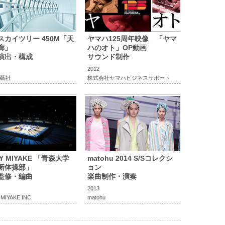
スカイツリー 450M「天
ヤマハ125周年映像 「ヤマ
廊」
ハのオト」OP動画
演出・構成
サウンド制作
2012
藝社
株式会社ヤマハビジネスサポート
EY MIYAKE 「青森大学
matohu 2014 S/Sコレクシ
新体操部」
ョン
監修・編曲
楽曲制作・演奏
2013
 MIYAKE INC.
matohu