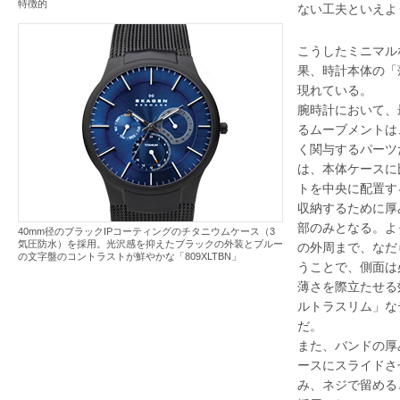
特徴的
ない工夫といえよ
こうしたミニマル
果、時計本体の「
現れている。
腕時計において、
るムーブメントは
く関与するパーツ
は、本体ケースに
トを中央に配置す
収納するために厚
部のみとなる。よ
40mm径のブラックIPコーティングのチタニウムケース（3
気圧防水）を採用。光沢感を抑えたブラックの外装とブルー
の外周まで、なだ
の文字盤のコントラストが鮮やかな「809XLTBN」
うことで、側面は
薄さを際立たせる
ルトラスリム」な
だ。
また、バンドの厚
ースにスライドさ
み、ネジで留める