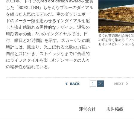
2011年、ドイツのred dot design awardを受賞
した「809XLTBN」もそんなブルーのダイアル
を纏った人気のモデルだ。車のダッシュボー
ドのメーター類を思わせるインダイアルを配
した疾走感溢れる男性的なデザイン。通常の
時刻表示の他、3つのインダイヤルでは、日
多くの芸術家が絵画や
付、曜日と24時間計を示す。スカーゲンの腕
の町を青く染める「ブ
もインスピレーション
時計には、風走り、光こぼれる北欧の力強い
自然と共に生き、ストイックなまでに合理的
にライフスタイルを楽しむデンマークの人々
の精神性が溢れている。
1
2
運営会社
広告掲載