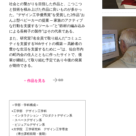
社会との繋がりを目指した作品と、こつこつ
と技術を積み上げた作品に良いものが多かっ
た。“デザイン工学優秀賞”を受賞した2作品“お
んぶ型ベビーカーの提案 ─ 家族のアクティブ
な行動を支援するツール ─”と“鉄材の編み込み
による長椅子の製作”はその代表である。
また、研究室7名全員で取り組んだ“コミュニ
ティを支援するWebサイトの構築 ─ 高齢者の
豊かな生活を支援するために ─”は、仙台市内
の町内会の住人とともに作ったサイトで、後
輩が継続して取り組む予定であり今後の発展
が期待できる。
+
作品を見る
＜学部・学科構成＞
○工学部 デザイン工学科
・インタラクション・プロダクトデザイン系
・スペースデザイン系
・ビジュアルデザイン系
○大学院 工学研究科 デザイン工学専攻
（博士課程前期・後期）