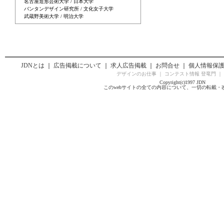
名古屋造形芸術大学 / 日本大学
バンタンデザイン研究所 / 文化女子大学
武蔵野美術大学 / 明治大学
JDNとは
｜
広告掲載について
｜
求人広告掲載
｜
お問合せ
｜
個人情報保
デザインのお仕事
｜
コンテスト情報 登竜門
｜
Copyright(c)1997 JDN
このwebサイトの全ての内容について、一切の転載・