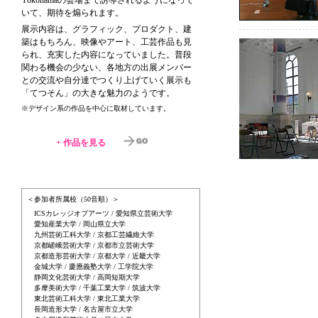
Yokohamaの会場まで誘導されるようになって
いて、期待を煽られます。
展示内容は、グラフィック、プロダクト、建
築はもちろん、映像やアート、工芸作品も見
られ、充実した内容になっていました。普段
関わる機会の少ない、各地方の出展メンバー
との交流や自分達でつくり上げていく展示も
「てつそん」の大きな魅力のようです。
※デザイン系の作品を中心に取材しています。
+
作品を見る
＜参加者所属校（50音順）＞
ICSカレッジオブアーツ / 愛知県立芸術大学
愛知産業大学 / 岡山県立大学
九州芸術工科大学 / 京都工芸繊維大学
京都嵯峨芸術大学 / 京都市立芸術大学
京都造形芸術大学 / 京都大学 / 近畿大学
金城大学 / 慶應義塾大学 / 工学院大学
静岡文化芸術大学 / 高岡短期大学
多摩美術大学 / 千葉工業大学 / 筑波大学
東北芸術工科大学 / 東北工業大学
長岡造形大学 / 名古屋市立大学