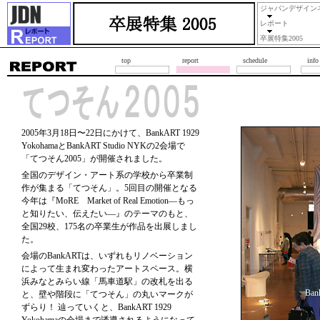
ジャパンデザイン
レポート
卒展特集2005
top
report
schedule
info
2005年3月18日〜22日にかけて、BankART 1929
YokohamaとBankART Studio NYKの2会場で
「てつそん2005」が開催されました。
全国のデザイン・アート系の学校から卒業制
作が集まる「てつそん」。5回目の開催となる
今年は『MoRE Market of Real Emotion—もっ
と知りたい、伝えたい—』のテーマのもと、
全国29校、175名の卒業生が作品を出展しまし
た。
会場のBankARTは、いずれもリノベーション
によって生まれ変わったアートスペース。横
浜みなとみらい線「馬車道駅」の改札を出る
Ban
と、壁や階段に「てつそん」の丸いマークが
ずらり！ 辿っていくと、BankART 1929