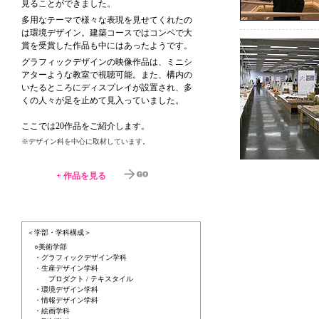
見ることができました。
多用なテーマで様々な表現を見せてくれたの
は環境デザイン。建築コースではコンペで大
賞を受賞した作品も中にはあったようです。
グラフィックデザインの映像作品は、ミニシ
アターような教室で視聴可能。また、構内の
いたるところにディスプレイが設置され、多
くの人々が足を止めて見入っていました。
ここでは20作品をご紹介します。
※デザイン科を中心に取材しています。
+
作品を見る
＜学部・学科構成＞
○美術学部
・グラフィックデザイン学科
・生産デザイン学科
プロダクト / テキスタイル
・環境デザイン学科
・情報デザイン学科
・絵画学科