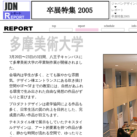
ジャパンデザイン
レポート
卒展特集2005
top
report
schedule
info
3月20日〜23日の3日間、八王子キャンパスに
て多摩美術大学の卒業制作展が開催されまし
た。
会場内は学生が多く、とても賑やかな雰囲
気。デザイン棟エントランスにある吹き抜け
空間や1F〜5Fまでの教室には、自然があふれ
る環境で生み出された自由な発想の作品がず
らりと並びます。
プロダクトデザインは産学協同による作品も
多く、日常生活の質の向上を目的とした、完
成度の高い作品が目立ちます。
テキスタイル棟で展示をしていたテキスタイ
ルデザインは、アート的要素を持つ作品が多
く、静かな時間が流れる空間で、ゆったりと