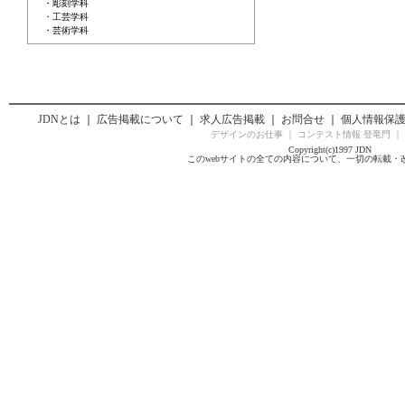
・彫刻学科
・工芸学科
・芸術学科
JDNとは
｜
広告掲載について
｜
求人広告掲載
｜
お問合せ
｜
個人情報保
デザインのお仕事
｜
コンテスト情報 登竜門
｜
Copyright(c)1997 JDN
このwebサイトの全ての内容について、一切の転載・