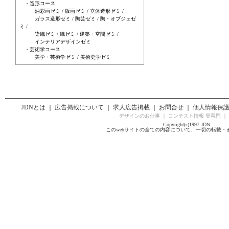
・造形コース
油彩画ゼミ / 版画ゼミ / 立体造形ゼミ /
ガラス造形ゼミ / 陶芸ゼミ / 陶・オブジェゼ
ミ /
染織ゼミ / 織ゼミ / 建築・空間ゼミ /
インテリアデザインゼミ
・芸術学コース
美学・芸術学ゼミ / 美術史学ゼミ
JDNとは
｜
広告掲載について
｜
求人広告掲載
｜
お問合せ
｜
個人情報保
デザインのお仕事
｜
コンテスト情報 登竜門
｜
Copyright(c)1997 JDN
このwebサイトの全ての内容について、一切の転載・