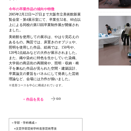
今年の卒業作品の傾向や特徴
2005年2月22日〜27日まで大阪市立美術館新展
覧会室・第4展示室にて、卒業生52名、60点以
上による同校の第13回卒業制作展が開催され
ました。
美術館を使用しての展示は、やはり見応えの
あるもの。陶芸では、床置きのオブジェや、
照明を使用した作品、絵画では、150号や、
120号2点組みなどの大作が展示されました。
また、織や染めに特色を生かしていた染織、
大学前の商店街の再開発や、照明・収納・椅
子を兼ねた作品が見られた空間・建築設計、
卒業論文の要旨をパネルにして発表した芸術
理論など、会場には力作が揃いました。
※造形コースを中心に構成されています。
+
作品を見る
＜学部・学科構成＞
○文芸学部芸術学科造形芸術専攻