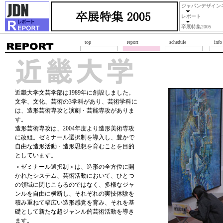
ジャパンデザイン
レポート
卒展特集2005
top
report
schedule
info
近畿大学文芸学部は1989年に創設しました。
文学、文化、芸術の3学科があり、芸術学科に
は、造形芸術専攻と演劇・芸能専攻がありま
す。
造形芸術専攻は、2004年度より造形美術専攻
に改組。ゼミナール選択制を導入し、豊かで
自由な造形活動・造形思想を育むことを目的
としています。
＜ゼミナール選択制＞は、造形の全方位に開
かれたシステム、芸術活動において、ひとつ
の領域に閉じこもるのではなく、多様なジャ
ンルを自由に横断し、それぞれの実技体験を
積み重ねて幅広い造形感覚を育み、それを基
礎として新たな超ジャンル的芸術活動を導き
ます。