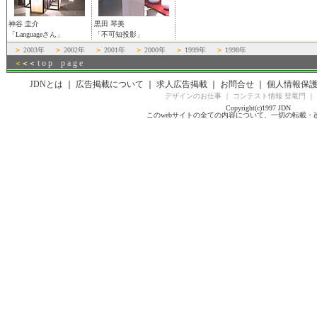
神谷 圭介
黒田 琴美
「Languageさん」
「不可知投影」
＞
2003年
＞
2002年
＞
2001年
＞
2000年
＞
1999年
＞
1998年
t o p p a g e
＜
＜
＜
JDNとは
｜
広告掲載について
｜
求人広告掲載
｜
お問合せ
｜
個人情報保
デザインのお仕事
｜
コンテスト情報 登竜門
｜
Copyright(c)1997 JDN
このwebサイトの全ての内容について、一切の転載・