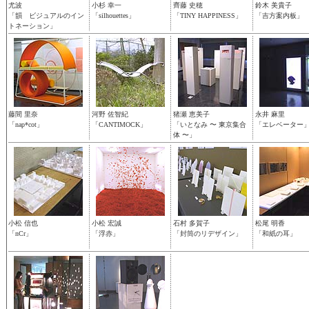
尤波
小杉 幸一
齊藤 史穂
鈴木 美貴子
「韻 ビジュアルのイン
「silhouettes」
「TINY HAPPINESS」
「吉方案内板」
トネーション」
藤間 里奈
河野 佐智紀
猪瀬 恵美子
永井 麻里
「nap*cot」
「CANTIMOCK」
「いとなみ 〜 東京集合
「エレベーター
体 〜」
小松 信也
小松 宏誠
石村 多賀子
松尾 明香
「nCr」
「浮赤」
「封筒のリデザイン」
「和紙の耳」