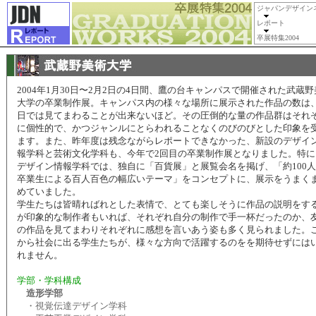
ジャパンデザイン
レポート
卒展特集2004
2004年1月30日〜2月2日の4日間、鷹の台キャンパスで開催された武蔵
大学の卒業制作展。キャンパス内の様々な場所に展示された作品の数は、
日では見てまわることが出来ないほど。その圧倒的な量の作品群はそれ
に個性的で、かつジャンルにとらわれることなくのびのびとした印象を
ます。また、昨年度は残念ながらレポートできなかった、新設のデザイ
報学科と芸術文化学科も、今年で2回目の卒業制作展となりました。特に
デザイン情報学科では、独自に「百貨展」と展覧会名を掲げ、「約100
卒業生による百人百色の幅広いテーマ」をコンセプトに、展示をうまく
めていました。
学生たちは皆晴ればれとした表情で、とても楽しそうに作品の説明をす
が印象的な制作者もいれば、それぞれ自分の制作で手一杯だったのか、
の作品を見てまわりそれぞれに感想を言いあう姿も多く見られました。
から社会に出る学生たちが、様々な方向で活躍するのをを期待せずには
れません。
学部・学科構成
造形学部
・視覚伝達デザイン学科