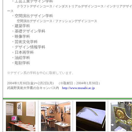
・工芸工業デザイン学科
クラフトデザインコース / インダストリアルデザインコース / インテリアデザ
ース
・空間演出デザイン学科
空間演出デザインコース / ファッションデザインコース
・建築学科
・基礎デザイン学科
・映像学科
・芸術文化学科
・デザイン情報学科
・日本画学科
・油絵学科
・彫刻学科
※デザイン系の学科を中心に取材しています。
2004年1月30日(金)〜2月2日(月) （※取材日：2004年1月30日）
武蔵野美術大学鷹の台キャンパス内
http://www.musabi.ac.jp