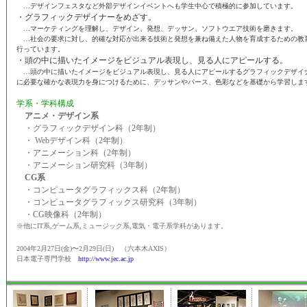
…デザインフェスタなど外部デザインイベントへも学生中心で積極的に参加しています。
・グラフィックデザイナーをめざす。
…マーケティングを理解し、デザイン、発想、デッサン、ソフトウエア技術を磨きます。
…社会の要求に対し、的確な対応が出来る技術と発想を兼ね備えた人物を育成するための教
行っています。
・頭の中に描いたイメージをビジュアル表現し、見る人にアピールする。
…頭の中に描いたイメージをビジュアル表現し、見る人にアピールするグラフィックデザイ
に必要な確かな表現力を身につけるために、デッサンやパース、色彩などを基礎から学習しま
学系・学科構成
アニメ・デザイン系
・グラフィックデザイン科（2年制）
・ Webデザイン科（2年制）
・アニメーション科（2年制）
・アニメーション研究科（3年制）
CG系
・コンピュータグラフィックス科（2年制）
・コンピュータグラフィックス研究科（3年制）
・CG映像科（2年制）
※他にIT系,ゲーム系,ミュージック系,電気・電子系学科があります。
2004年2月27日(金)〜2月29日(日) （六本木AXIS）
日本電子専門学校
http://www.jec.ac.jp