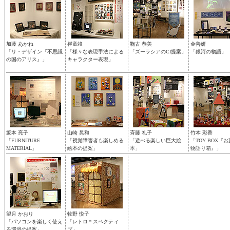
加藤 あかね
崔童竣
鞠古 恭美
金善妍
「リ・デザイン『不思議
「様々な表現手法による
「ズーラシアのCI提案」
「銀河の物語」
の国のアリス』」
キャラクター表現」
坂本 亮子
山崎 晃和
斉藤 礼子
竹本 彩香
「FURNITURE
「視覚障害者も楽しめる
「遊べる楽しい巨大絵
「TOY BOX『
MATERIAL」
絵本の提案」
本」
物語り箱』」
望月 かおり
牧野 悦子
「パソコンを楽しく使え
「レトロ＊スペクティ
る環境の提案」
ブ」