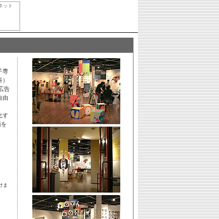
ネット
子専
科）
広告
自由
化す
価を
けま