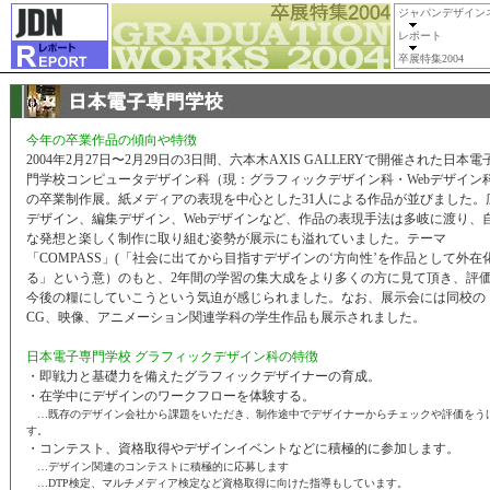
ジャパンデザイン
レポート
卒展特集2004
今年の卒業作品の傾向や特徴
2004年2月27日〜2月29日の3日間、六本木AXIS GALLERYで開催された日本電
門学校コンピュータデザイン科（現：グラフィックデザイン科・Webデザイン
の卒業制作展。紙メディアの表現を中心とした31人による作品が並びました。
デザイン、編集デザイン、Webデザインなど、作品の表現手法は多岐に渡り、
な発想と楽しく制作に取り組む姿勢が展示にも溢れていました。テーマ
「COMPASS」(「社会に出てから目指すデザインの‘方向性’を作品として外在
る」という意）のもと、2年間の学習の集大成をより多くの方に見て頂き、評
今後の糧にしていこうという気迫が感じられました。なお、展示会には同校の
CG、映像、アニメーション関連学科の学生作品も展示されました。
日本電子専門学校 グラフィックデザイン科の特徴
・即戦力と基礎力を備えたグラフィックデザイナーの育成。
・在学中にデザインのワークフローを体験する。
…既存のデザイン会社から課題をいただき、制作途中でデザイナーからチェックや評価をう
す。
・コンテスト、資格取得やデザインイベントなどに積極的に参加します。
…デザイン関連のコンテストに積極的に応募します
…DTP検定、マルチメディア検定など資格取得に向けた指導もしています。