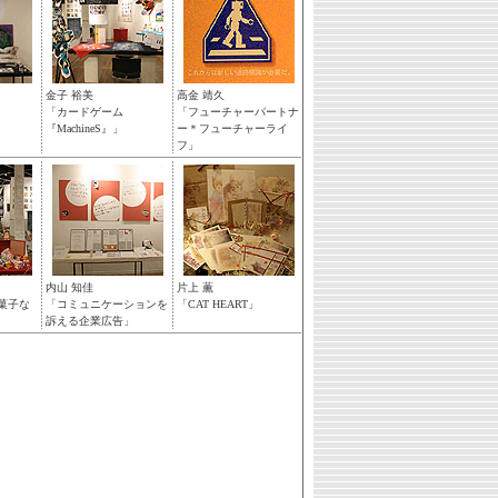
金子 裕美
高金 靖久
「カードゲーム
「フューチャーパートナ
『MachineS』」
ー＊フューチャーライ
フ」
内山 知佳
片上 薫
お菓子な
「コミュニケーションを
「CAT HEART」
訴える企業広告」