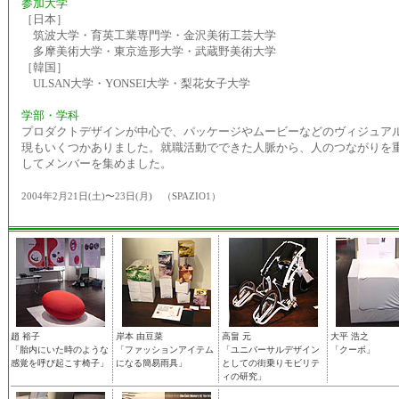
参加大学
［日本］
筑波大学・育英工業専門学・金沢美術工芸大学
多摩美術大学・東京造形大学・武蔵野美術大学
［韓国］
ULSAN大学・YONSEI大学・梨花女子大学
学部・学科
プロダクトデザインが中心で、パッケージやムービーなどのヴィジュア
現もいくつかありました。就職活動でできた人脈から、人のつながりを
してメンバーを集めました。
2004年2月21日(土)〜23日(月) （SPAZIO1）
趙 裕子
岸本 由豆菜
高畠 元
大平 浩之
「胎内にいた時のような
「ファッションアイテム
「ユニバーサルデザイン
「クーボ」
感覚を呼び起こす椅子」
になる簡易雨具」
としての街乗りモビリテ
ィの研究」