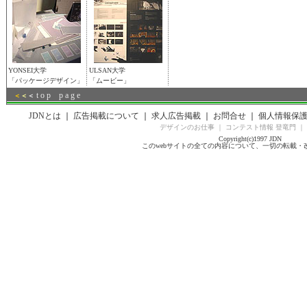
YONSEI大学
ULSAN大学
「パッケージデザイン」
「ムービー」
t o p p a g e
＜
＜
＜
JDNとは
｜
広告掲載について
｜
求人広告掲載
｜
お問合せ
｜
個人情報保
デザインのお仕事
｜
コンテスト情報 登竜門
｜
Copyright(c)1997 JDN
このwebサイトの全ての内容について、一切の転載・