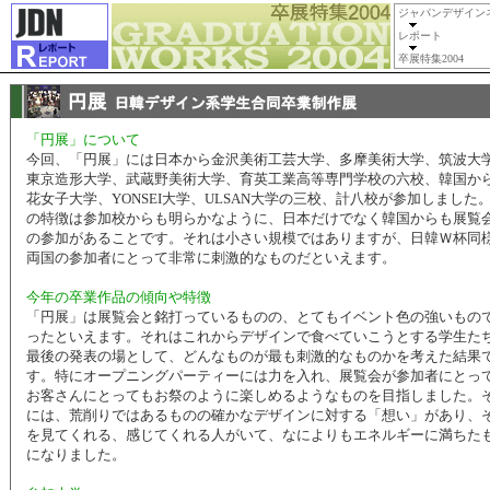
ジャパンデザイン
レポート
卒展特集2004
「円展」について
今回、「円展」には日本から金沢美術工芸大学、多摩美術大学、筑波大
東京造形大学、武蔵野美術大学、育英工業高等専門学校の六校、韓国か
花女子大学、YONSEI大学、ULSAN大学の三校、計八校が参加しました
の特徴は参加校からも明らかなように、日本だけでなく韓国からも展覧
の参加があることです。それは小さい規模ではありますが、日韓Ｗ杯同
両国の参加者にとって非常に刺激的なものだといえます。
今年の卒業作品の傾向や特徴
「円展」は展覧会と銘打っているものの、とてもイベント色の強いもの
ったといえます。それはこれからデザインで食べていこうとする学生た
最後の発表の場として、どんなものが最も刺激的なものかを考えた結果
す。特にオープニングパーティーには力を入れ、展覧会が参加者にとっ
お客さんにとってもお祭のように楽しめるようなものを目指しました。
には、荒削りではあるものの確かなデザインに対する「想い」があり、
を見てくれる、感じてくれる人がいて、なによりもエネルギーに満ちた
になりました。