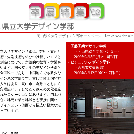
岡山県立大学デザイン学部ホームページ：http://www.dgn.oka-pu.
・
工芸工業デザイン学科
立大学デザイン学部は、芸術・文化と
（岡山県総合文化センター）
術・先端技術を結びつけ新しいモノと
2002年3月5日(月)〜10日(日)
創造にむけて、実践的な教育・学習を
・
ビジュアルデザイン学科
います。国公立大学のデザイン学部と
（倉敷市立美術館）
全国唯一であり、中国地方でも数少な
2002年3月12日(金)〜17日(日)
イン系の学部です。古代吉備王国発祥
大学はあり、岡山市、倉敷市ともに近
変幅広い、そしてたくさんの文化遺産
れたロケーションにあります。岡山地
心に地元企業や地域とも密接に関わ
ザインという側面から幅広い提案や活
っています。
］
イン学部