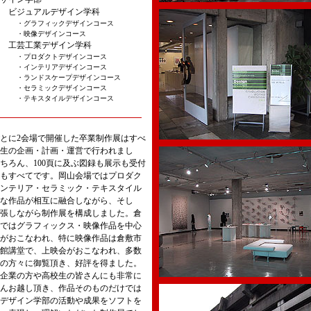
ュアルデザイン学科
ラフィックデザインコース
像デザインコース
工業デザイン学科
ロダクトデザインコース
ンテリアデザインコース
ンドスケープデザインコース
ラミックデザインコース
キスタイルデザインコース
とに2会場で開催した卒業制作展はすべ
生の企画・計画・運営で行われまし
ちろん、100頁に及ぶ図録も展示も受付
もすべてです。岡山会場ではプロダク
ンテリア・セラミック・テキスタイル
な作品が相互に融合しながら、そし
張しながら制作展を構成しました。倉
ではグラフィックス・映像作品を中心
がおこなわれ、特に映像作品は倉敷市
館講堂で、上映会がおこなわれ、多数
の方々に御覧頂き、好評を得ました。
企業の方や高校生の皆さんにも非常に
んお越し頂き、作品そのものだけでは
デザイン学部の活動や成果をソフトを