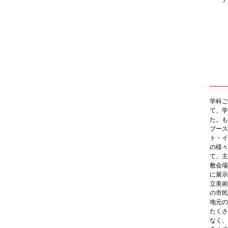
ビジ
・グ
・映
工芸
・プ
・イ
・ラ
・セ
・テ
学科ご
て、学
た。も
ブース
ト・イ
の様々
て、主
敷会場
に展示
立美術
の市民
地元の
たくさ
なく、