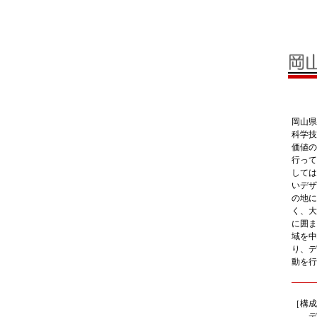
岡山県
科学技
価値の
行って
しては
いデザ
の地に
く、大
に囲ま
域を中
り、デ
動を行
［構成
デザ