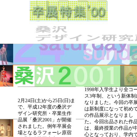
1998年入学生より全コ
ス3年制、という新体制
2月24日(土)から25日(日)ま
なりました。今回の卒
で、平成12年度の桑沢デ
は新制度になって初め
ザイン研究所・卒業生作
の作品展示となりまし
品展「桑沢2001」が開催
た。今回出品された作
されました。例年卒展会
は、最終授業の作品が
場となるラフォーレ原宿
心となっており、学内