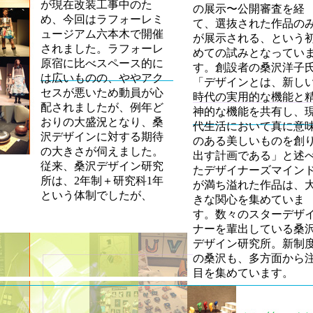
が現在改装工事中のた
の展示〜公開審査を経
め、今回はラフォーレミ
て、選抜された作品の
ュージアム六本木で開催
が展示される、という
されました。ラフォーレ
めての試みとなってい
原宿に比べスペース的に
す。創設者の桑沢洋子
は広いものの、ややアク
「デザインとは、新し
セスが悪いため動員が心
時代の実用的な機能と
配されましたが、例年ど
神的な機能を共有し、
おりの大盛況となり、桑
代生活において真に意
沢デザインに対する期待
のある美しいものを創
の大きさが伺えました。
出す計画である」と述
従来、桑沢デザイン研究
たデザイナーズマイン
所は、2年制＋研究科1年
が満ち溢れた作品は、
という体制でしたが、
きな関心を集めていま
す。数々のスターデザ
ナーを輩出している桑
デザイン研究所。新制
の桑沢も、多方面から
目を集めています。