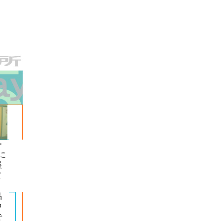
ー
に
展
て
品
中
で