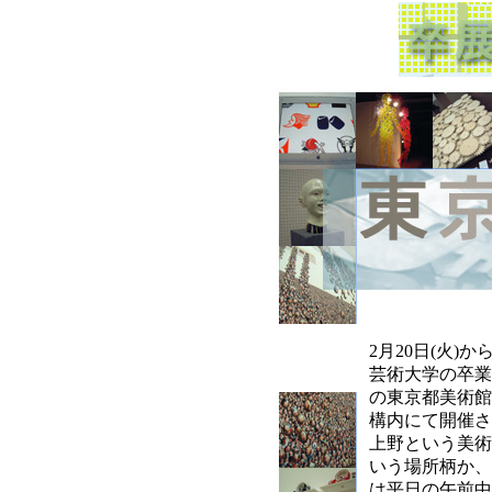
2月20日(火)か
芸術大学の卒業
の東京都美術館
構内にて開催さ
上野という美術
いう場所柄か、
は平日の午前中