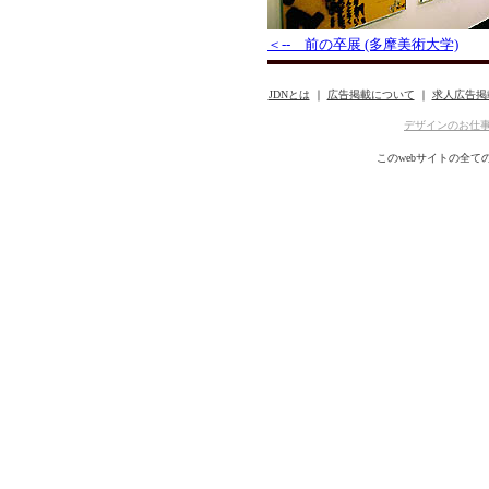
＜-- 前の卒展 (多摩美術大学)
JDNとは
｜
広告掲載について
｜
求人広告掲
デザインのお仕
このwebサイトの全