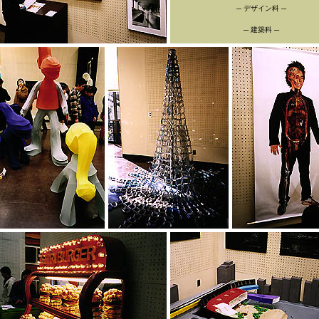
─ デザイン科 ─
─ 建築科 ─