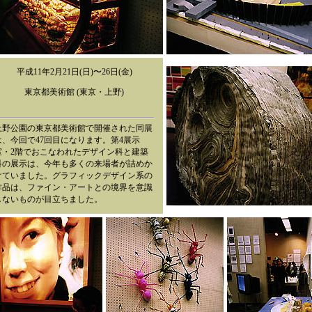
平成11年2月21日(日)〜26日(金)
東京都美術館 (東京・上野)
上野公園の東京都美術館で開催された同展
は、今回で47回目になります。第4展示
室・2階でおこなわれたデザイン科と建築
科の展示は、今年も多くの来場者が詰めか
けていました。グラフィックデザイン系の
作品は、ファイン・アートとの境界を意識
しないものが目立ちました。