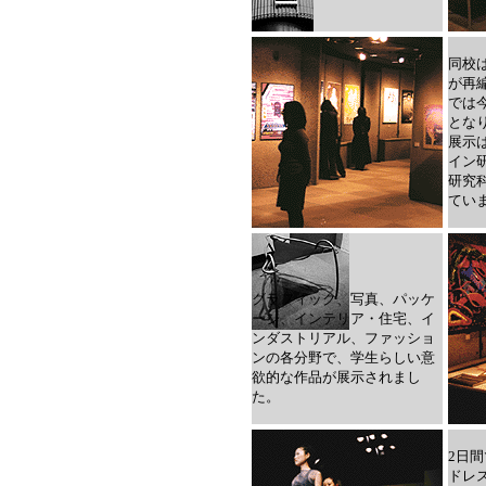
同校
が再
では
とな
展示は
イン
研究科
てい
グラフィック、写真、パッケ
ージ、インテリア・住宅、イ
ンダストリアル、ファッショ
ンの各分野で、学生らしい意
欲的な作品が展示されまし
た。
2日
ドレ