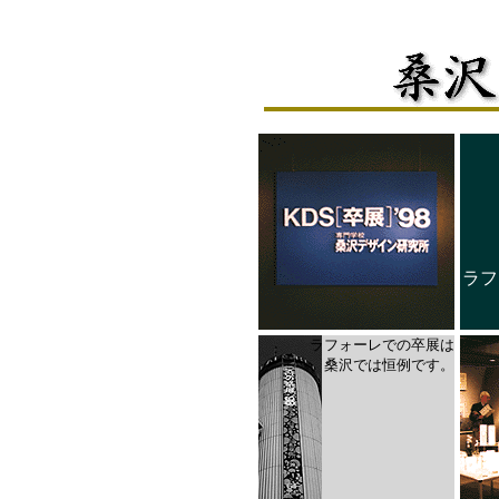
ラフ
ラフォーレでの卒展は
桑沢では恒例です。