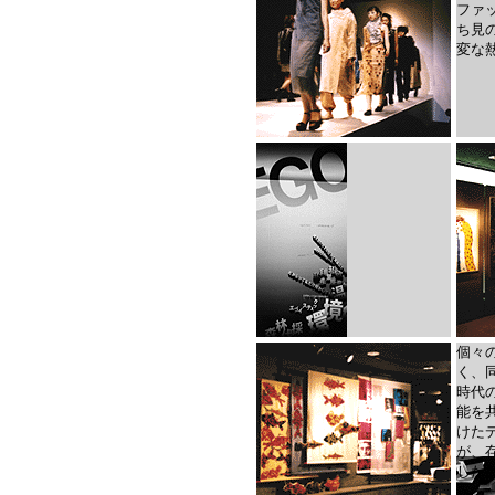
ファ
ち見
変な
個々
く、
時代
能を
けた
が、
した