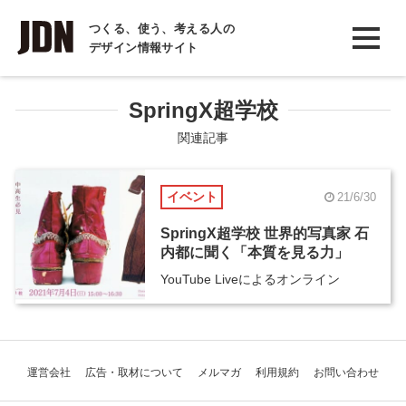
INTERVIEW
つくる、使う、考える人の
デザイン情報サイト
インタビュー
REPORT
SpringX超学校
レポート
関連記事
COLUMN
イベント
21/6/30
コラム
SpringX超学校 世界的写真家 石
内都に聞く「本質を見る力」
YouTube Liveによるオンライン
運営会社
広告・取材について
メルマガ
利用規約
お問い合わせ