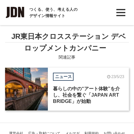
INTERVIEW
つくる、使う、考える人の
デザイン情報サイト
インタビュー
REPORT
JR東日本クロスステーション デベ
レポート
ロップメントカンパニー
COLUMN
関連記事
コラム
ニュース
23/5/23
暮らしの中の“アート体験”を介
し、社会を繋ぐ「JAPAN ART
BRIDGE」が始動
運営会社
広告・取材について
メルマガ
利用規約
お問い合わせ