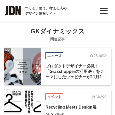
INTERVIEW
つくる、使う、考える人の
デザイン情報サイト
インタビュー
REPORT
GKダイナミックス
レポート
関連記事
COLUMN
PR
ニュース
25/10/30
コラム
プロダクトデザイナー必見！
「Grasshopperの活用法」をテ
ーマにしたウェビナーが11月26
日に開催
イベント
24/2/22
Recycling Meets Design展
DNPプラザ